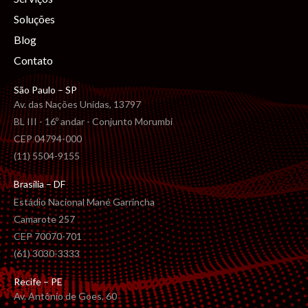
Soluções
Blog
Contato
São Paulo – SP
Av. das Nações Unidas, 13797
BL III - 16º andar - Conjunto Morumbi
CEP 04794-000
(11) 5504-9155
Brasília – DF
Estádio Nacional Mané Garrincha
Camarote 257
CEP 70070-701
(61) 3030-3333
Recife – PE
Av. Antônio de Goes, 60