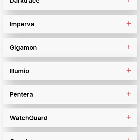
Darktrace
Imperva
Gigamon
Illumio
Pentera
WatchGuard