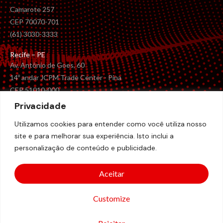
Camarote 257
CEP 70070-701
(61) 3030-3333
Recife – PE
Av. Antônio de Goes, 60
14º andar JCPM Trade Center - Pina
CEP 51010-000
(81) 2122-3029
Privacidade
NSC – Central de Atendimento
Utilizamos cookies para entender como você utiliza nosso
0800-056-2514
site e para melhorar sua experiência. Isto inclui a
+ 55 11 4020-2491
personalização de conteúdo e publicidade.
Aceitar
Política de Privacidade
Customize
English