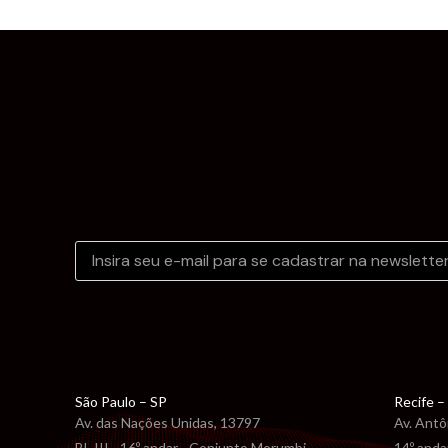
São Paulo – SP
Recife –
Av. das Nações Unidas, 13797
Av. Antô
BL III - 16º andar - Conjunto Morumbi
14º anda