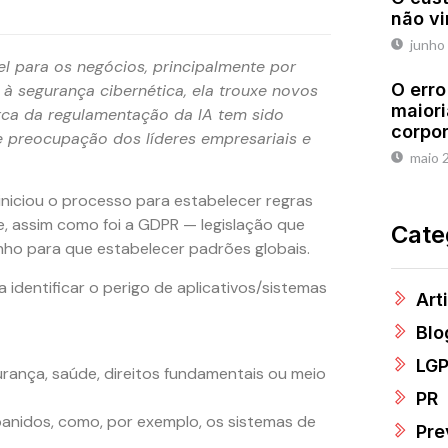
não vi
junho
vel para os negócios, principalmente por
O erro
à segurança cibernética, ela trouxe novos
maiori
erca da regulamentação da IA tem sido
corpo
 preocupação dos líderes empresariais e
maio 
iniciou o processo para estabelecer regras
e, assim como foi a GDPR — legislação que
Cate
nho para que estabelecer padrões globais.
a identificar o perigo de aplicativos/sistemas
Art
Blo
LG
rança, saúde, direitos fundamentais ou meio
PR
anidos, como, por exemplo, os sistemas de
Pre