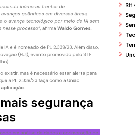
RH 
vancando inúmeras frentes de
 avanços quânticos em diversas áreas,
Seg
te o avança tecnológico por meio de IA sem
Sem
is nesse processo”
, afirma
Waldo Gomes
,
Tec
Ten
e IA e é nomeado de PL 2.338/23. Além disso,
novação (FIJI), evento promovido pelo STF
Unc
lho).
existir, mas é necessário estar alerta para
 que a PL 2.338/23 faça como a União
 aplicação
.
 mais segurança
sas
çando em análise de dados e aprimoração de