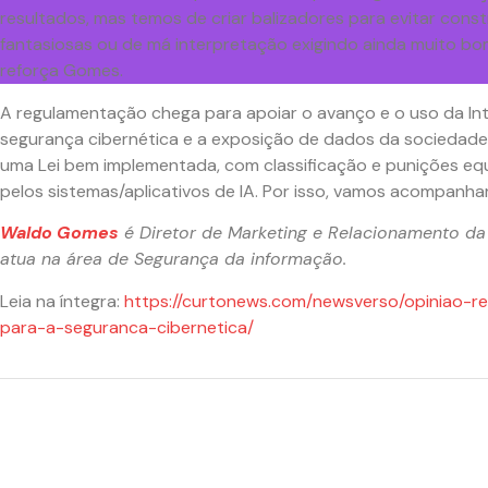
resultados, mas temos de criar balizadores para evitar cons
fantasiosas ou de má interpretação exigindo ainda muito bo
reforça Gomes.
A regulamentação chega para apoiar o avanço e o uso da Intel
segurança cibernética e a exposição de dados da sociedade. 
uma Lei bem implementada, com classificação e punições eq
pelos sistemas/aplicativos de IA. Por isso, vamos acompanha
Waldo Gomes
é Diretor de Marketing e Relacionamento da
atua na área de Segurança da informação.
Leia na íntegra:
https://curtonews.com/newsverso/opiniao-r
para-a-seguranca-cibernetica/