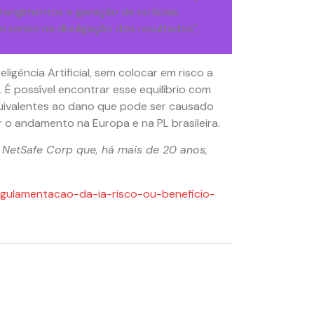
trangimentos e geração de notícias
m senso na divulgação dos resultados”,
igência Artificial, sem colocar em risco a
É possível encontrar esse equilíbrio com
uivalentes ao dano que pode ser causado
r o andamento na Europa e na PL brasileira.
 NetSafe Corp que, há mais de 20 anos,
egulamentacao-da-ia-risco-ou-beneficio-