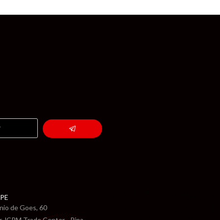
 PE
nio de Goes, 60
r JCPM Trade Center - Pina