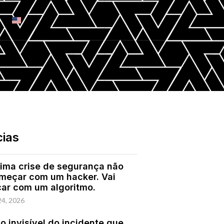
cias
ima crise de segurança não
omeçar com um hacker. Vai
ar com um algoritmo.
24, 2026
o invisível do incidente que