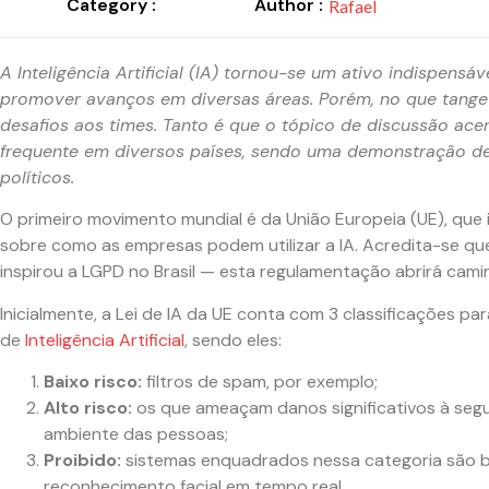
Category :
Author :
Rafael
A Inteligência Artificial (IA) tornou-se um ativo indispensá
promover avanços em diversas áreas. Porém, no que tange 
desafios aos times. Tanto é que o tópico de discussão ac
frequente em diversos países, sendo uma demonstração de
políticos.
O primeiro movimento mundial é da União Europeia (UE), que 
sobre como as empresas podem utilizar a IA. Acredita-se qu
inspirou a LGPD no Brasil — esta regulamentação abrirá cami
Inicialmente, a Lei de IA da UE conta com 3 classificações par
de
Inteligência Artificial
, sendo eles:
Baixo risco:
filtros de spam, por exemplo;
Alto risco:
os que ameaçam danos significativos à segu
ambiente das pessoas;
Proibido:
sistemas enquadrados nessa categoria são b
reconhecimento facial em tempo real.