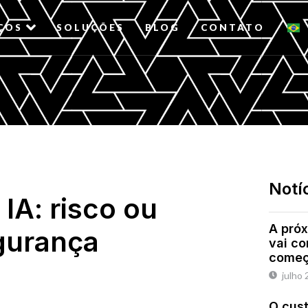
ÇOS
SOLUÇÕES
BLOG
CONTATO
Notí
IA: risco ou
A próx
egurança
vai c
começ
julho 
O cust