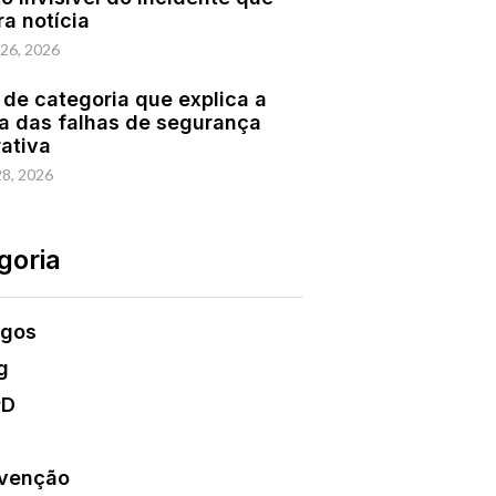
ra notícia
 26, 2026
 de categoria que explica a
a das falhas de segurança
rativa
28, 2026
goria
igos
g
PD
venção