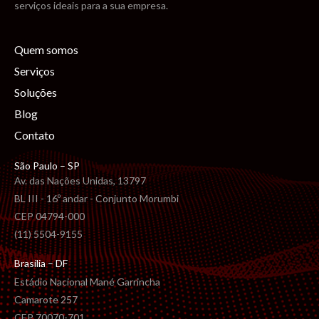
serviços ideais para a sua empresa.
Quem somos
Serviços
Soluções
Blog
Contato
São Paulo – SP
Av. das Nações Unidas, 13797
BL III - 16º andar - Conjunto Morumbi
CEP 04794-000
(11) 5504-9155
Brasília – DF
Estádio Nacional Mané Garrincha
Camarote 257
CEP 70070-701