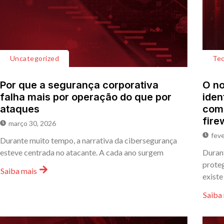
Uncategorized
Tec
Por que a segurança corporativa
O no
falha mais por operação do que por
iden
ataques
comp
fire
março 30, 2026
feve
Durante muito tempo, a narrativa da cibersegurança
esteve centrada no atacante. A cada ano surgem
Durant
proteg
Saiba mais
existe
Saiba