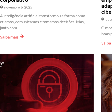
corporativo
empr
adap
novembro 6, 2025
cib
A inteligência artificial transformou a forma como
out
criamos, comunicamos e tomamos decisões. Mas,
junto com
O mode
boas p
Saiba mais
Saiba