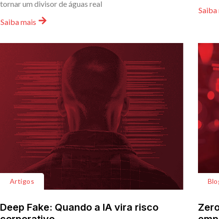
tornar um divisor de águas real
Saiba
Saiba mais
Artigos
Blo
Deep Fake: Quando a IA vira risco
Zero