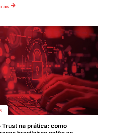
 mais
g
 Trust na prática: como