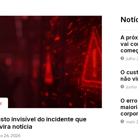
Notí
A próx
vai c
começ
julho 
O cust
não vi
junho
O erro
g
maiori
corpo
sto invisível do incidente que
maio 
vira notícia
o 26, 2026