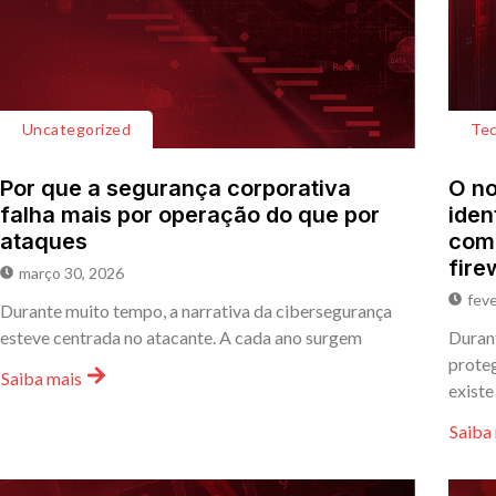
Uncategorized
Tec
Por que a segurança corporativa
O no
falha mais por operação do que por
iden
ataques
comp
fire
março 30, 2026
feve
Durante muito tempo, a narrativa da cibersegurança
esteve centrada no atacante. A cada ano surgem
Durant
proteg
Saiba mais
existe
Saiba