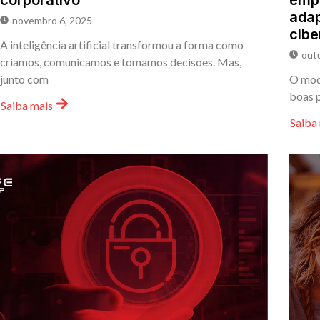
corporativo
empr
adap
novembro 6, 2025
cib
A inteligência artificial transformou a forma como
out
criamos, comunicamos e tomamos decisões. Mas,
junto com
O mode
boas p
Saiba mais
Saiba