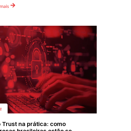
 mais
g
 Trust na prática: como