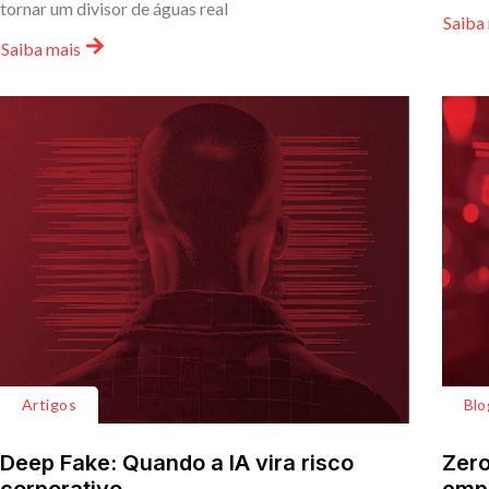
tornar um divisor de águas real
Saiba
Saiba mais
Artigos
Blo
Deep Fake: Quando a IA vira risco
Zero