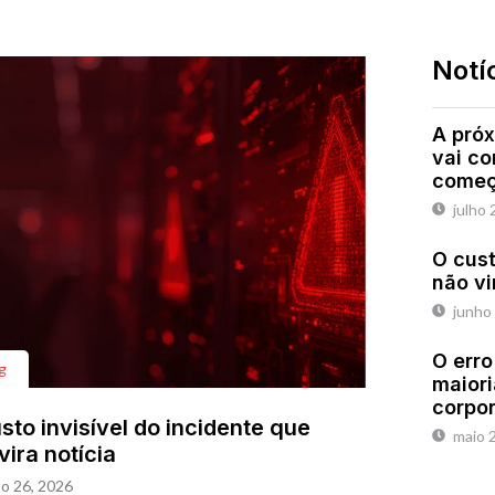
Notí
A próx
vai c
começ
julho 
O cust
não vi
junho
O erro
g
maiori
corpo
sto invisível do incidente que
maio 
vira notícia
o 26, 2026