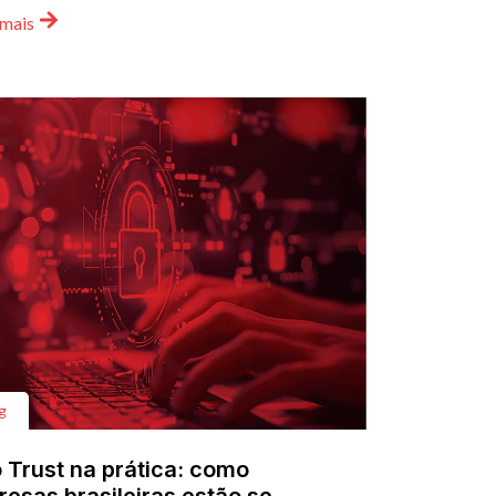
 mais
g
 Trust na prática: como