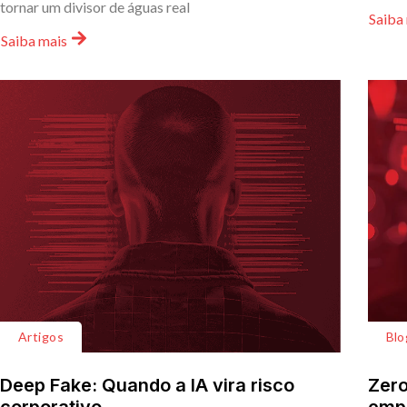
tornar um divisor de águas real
Saiba
Saiba mais
Artigos
Blo
Deep Fake: Quando a IA vira risco
Zero