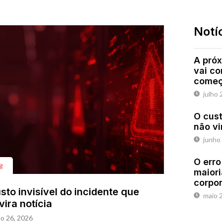
Notí
A próx
vai c
começ
julho 
O cust
não vi
junho
O erro
g
maiori
corpo
sto invisível do incidente que
maio 
vira notícia
o 26, 2026