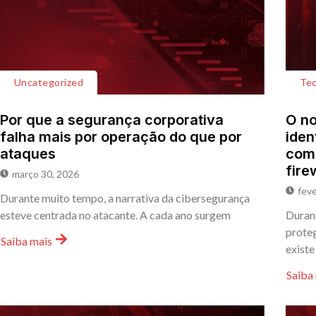
Uncategorized
Tec
Por que a segurança corporativa
O no
falha mais por operação do que por
iden
ataques
comp
fire
março 30, 2026
feve
Durante muito tempo, a narrativa da cibersegurança
esteve centrada no atacante. A cada ano surgem
Durant
proteg
Saiba mais
existe
Saiba