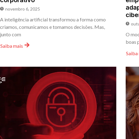
corporativo
empr
adap
novembro 6, 2025
cib
A inteligência artificial transformou a forma como
out
criamos, comunicamos e tomamos decisões. Mas,
junto com
O mode
boas p
Saiba mais
Saiba