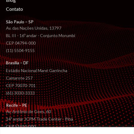
Contato
São Paulo – SP
Av. das Nações Unidas, 13797
BL III - 16º andar - Conjunto Morumbi
CEP 04794-000
(11) 5504-9155
Brasília – DF
Estádio Nacional Mané Garrincha
Camarote 257
CEP 70070-701
(61) 3030-3333
Recife – PE
Av. Antônio de Goes, 60
14º andar JCPM Trade Center - Pina
CEP 51010-000
(81) 2122-3029