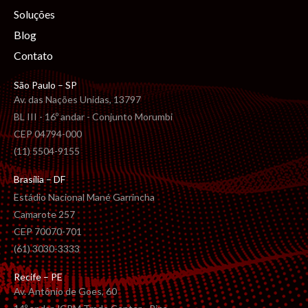
Soluções
Blog
Contato
São Paulo – SP
Av. das Nações Unidas, 13797
BL III - 16º andar - Conjunto Morumbi
CEP 04794-000
(11) 5504-9155
Brasília – DF
Estádio Nacional Mané Garrincha
Camarote 257
CEP 70070-701
(61) 3030-3333
Recife – PE
Av. Antônio de Goes, 60