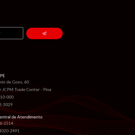
 PE
nio de Goes, 60
r JCPM Trade Center - Pina
10-000
22-3029
entral de Atendimento
6-2514
 4020-2491