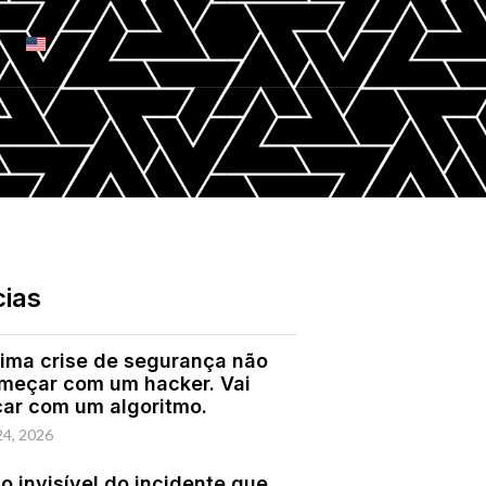
cias
ima crise de segurança não
omeçar com um hacker. Vai
ar com um algoritmo.
24, 2026
o invisível do incidente que