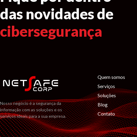
das novidades de
cibersegurança
Quem somos
Serviços
Soluções
Nosso negócio é a segurança da
Blog
informação com as soluções e os
Contato
serviços ideais para a sua empresa.