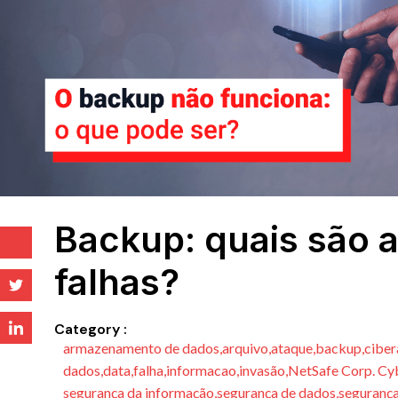
Backup: quais são a
falhas?
Category :
armazenamento de dados
,
arquivo
,
ataque
,
backup
,
ciber
dados
,
data
,
falha
,
informacao
,
invasão
,
NetSafe Corp. Cy
segurança da informação
,
segurança de dados
,
segurança