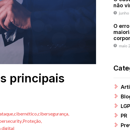
não vi
junho
O erro
maiori
corpo
maio 
Cate
s principais
Art
Blo
LG
ataque
,
cibernético
,
cibersegurança
,
PR
bersecurity
,
Proteção
,
Pre
 digital