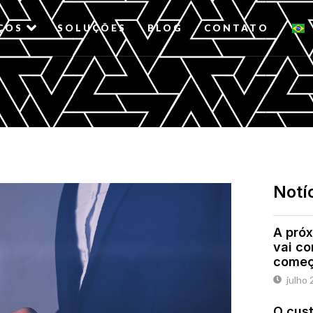
ÇOS
SOLUÇÕES
BLOG
CONTATO
Notí
A próx
vai c
começ
julho 
O cust