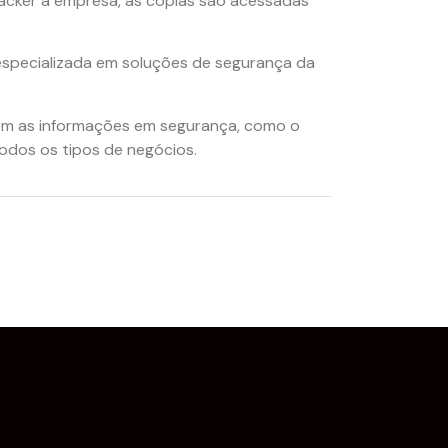
cker à empresa, as cópias são acessadas
especializada em soluções de segurança da
têm as informações em segurança, como o
odos os tipos de negócios.