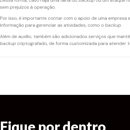
Dessa forma, caso haja uma falha do
backup
ou um ataque ha
sem prejuízos à operação.
Por isso, é importante contar com o apoio de uma empresa 
informação para gerenciar as atividades, como o
backup
.
Além de auxílio, também são adicionados serviços que man
backup
criptografado, de forma customizada para atender t
Fique por dentro