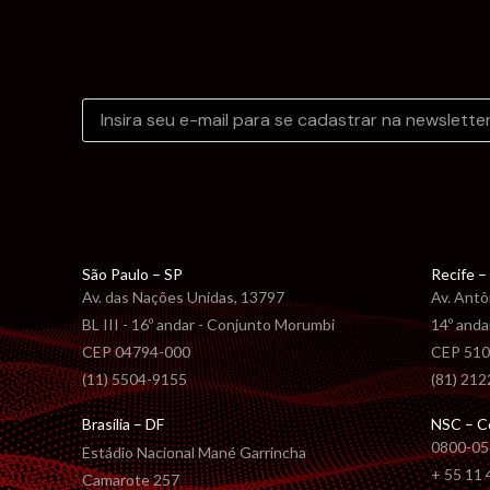
São Paulo – SP
Recife –
Av. das Nações Unidas, 13797
Av. Antô
BL III - 16º andar - Conjunto Morumbi
14º anda
CEP 04794-000
CEP 510
(11) 5504-9155
(81) 21
Brasília – DF
NSC – C
0800-05
Estádio Nacional Mané Garrincha
+ 55 11
Camarote 257