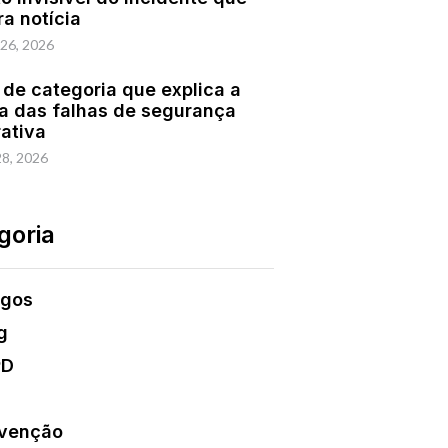
ra notícia
 26, 2026
 de categoria que explica a
a das falhas de segurança
rativa
28, 2026
goria
igos
g
PD
venção