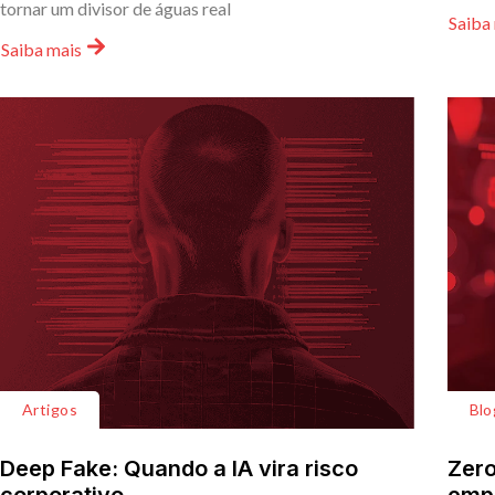
tornar um divisor de águas real
Saiba
Saiba mais
Artigos
Blo
Deep Fake: Quando a IA vira risco
Zero