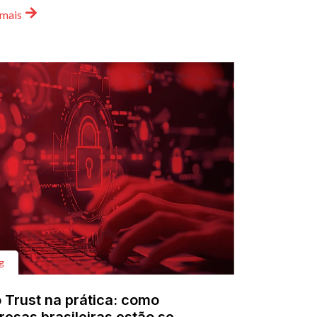
 mais
g
 Trust na prática: como