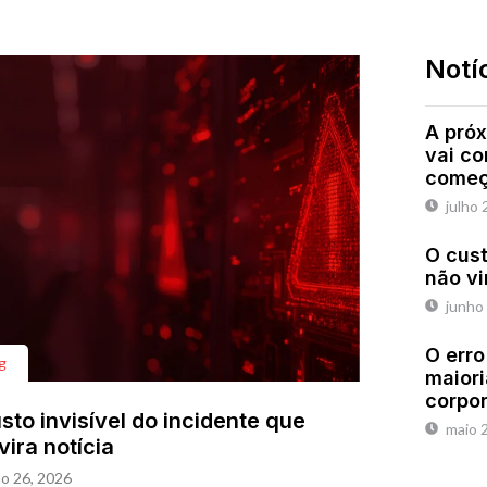
Notí
A próx
vai c
começ
julho 
O cust
não vi
junho
O erro
g
maiori
corpo
sto invisível do incidente que
maio 
vira notícia
o 26, 2026