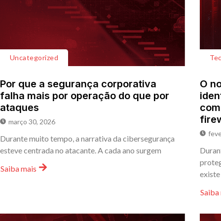
Uncategorized
Tec
Por que a segurança corporativa
O no
falha mais por operação do que por
iden
ataques
comp
fire
março 30, 2026
feve
Durante muito tempo, a narrativa da cibersegurança
esteve centrada no atacante. A cada ano surgem
Durant
proteg
Saiba mais
existe
Saiba