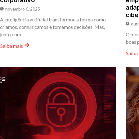
corporativo
empr
adap
novembro 6, 2025
cib
A inteligência artificial transformou a forma como
out
criamos, comunicamos e tomamos decisões. Mas,
junto com
O mode
boas p
Saiba mais
Saiba